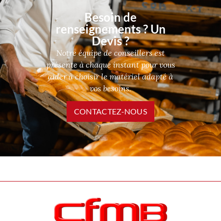
Besoin de
renseignements ? Un
Devis ?
Notre équipe de conseillers est
présente à chaque instant pour vous
aider à choisir le matériel adapté à
vos besoins.
CONTACTEZ-NOUS